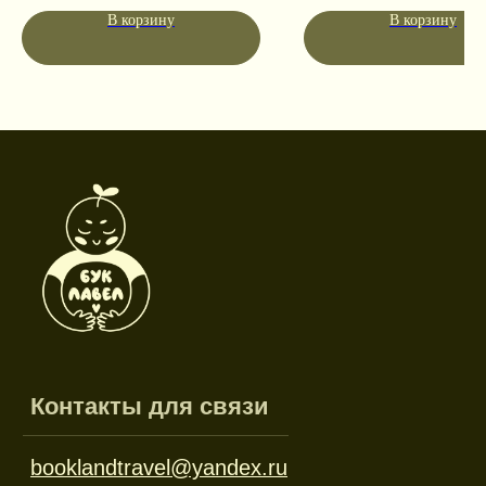
Социальные сети
В корзину
В корзину
Режим работы
Пн-пт: 10:00-18:00
Сб-вс: выходной
Каталог
Новинки
Дневники и трекеры
Закладки
Отрывные блоки
Открытки
Брелоки и значки
Стикеры
Тканевые изделия
Стенды
Гирлянды
Другое
Наборы