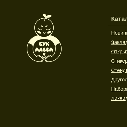
Ката
Новин
Закла
Откры
Стике
Стенд
Друго
Набор
Ликви