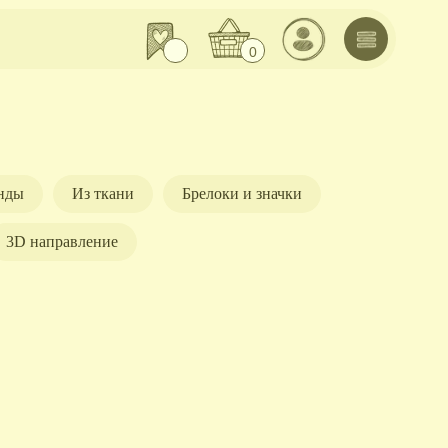
0
нды
Из ткани
Брелоки и значки
3D направление