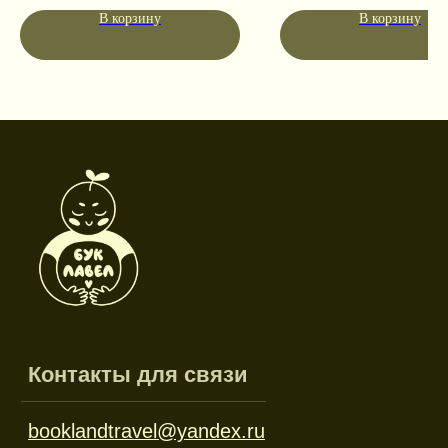
Социальные сети
В корзину
В корзину
Режим работы
Пн-пт: 10:00-18:00
Сб-вс: выходной
Каталог
Новинки
Дневники и трекеры
Закладки
Отрывные блоки
Открытки
Брелоки и значки
Стикеры
Тканевые изделия
Стенды
Гирлянды
Другое
Наборы