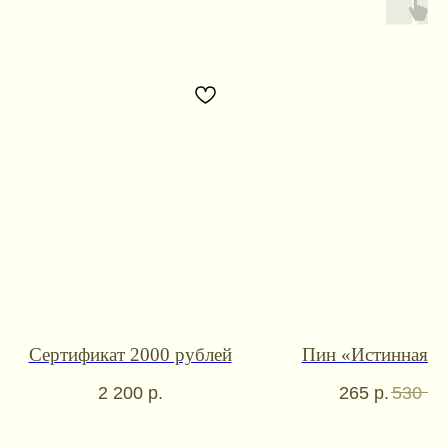
Контакты для связи
Сертификат 2000 рублей
Пин «Истинная п
booklandtravel@yandex.ru
2 200
р.
265
р.
530
р.
WhatsApp
Telegram