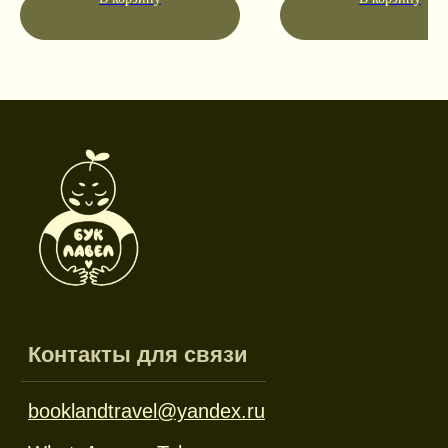
Режим работы
Пн-пт: 10:00-18:00
Сб-вс: выходной
Каталог
Новинки
Дневники и трекеры
Закладки
Отрывные блоки
Открытки
Брелоки и значки
Стикеры
Тканевые изделия
Стенды
Гирлянды
Другое
Наборы
Ликвидация