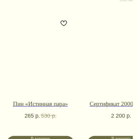
Контакты для связи
Пин «Истинная пара»
Сертификат 2000 р
booklandtravel@yandex.ru
265
р.
530
р.
2 200
р.
WhatsApp
Telegram
Социальные сети
В корзину
В корзину