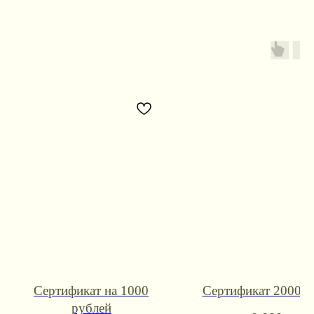
Контакты для связи
Сертификат на 1000
Сертификат 2000 р
booklandtravel@yandex.ru
рублей
WhatsApp
Telegram