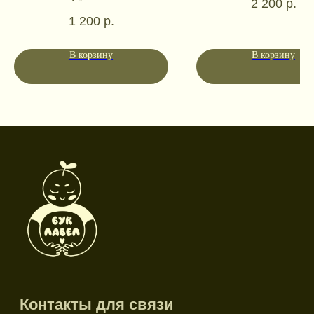
2 200
р.
1 200
р.
Социальные сети
В корзину
В корзину
Режим работы
Пн-пт: 10:00-18:00
Сб-вс: выходной
Каталог
Новинки
Дневники и трекеры
Закладки
Отрывные блоки
Открытки
Брелоки и значки
Стикеры
Тканевые изделия
Стенды
Гирлянды
Другое