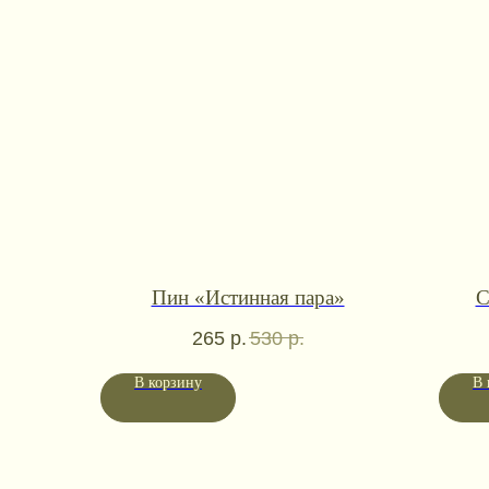
Пин «Истинная пара»
С
265
р.
530
р.
В корзину
В 