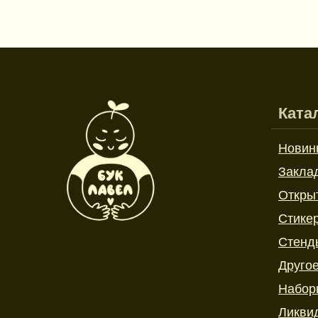
Ката
Новин
Закла
Откры
Стике
Стенд
Друго
Набор
Ликви