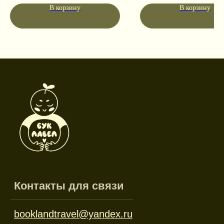
Социальные сети
В корзину
В корзину
Режим работы
Пн-пт: 10:00-18:00
Сб-вс: выходной
Каталог
Новинки
Дневники и трекеры
Закладки
Отрывные блоки
Открытки
Брелоки и значки
Стикеры
Тканевые изделия
Стенды
Гирлянды
Другое
Наборы