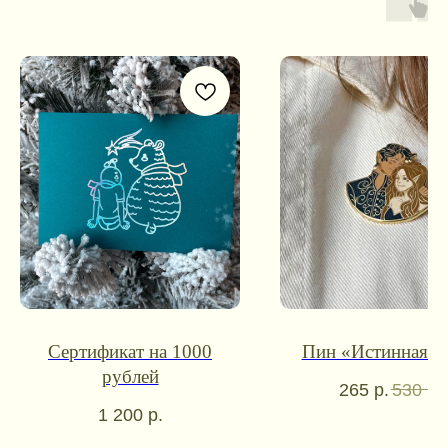
Контакты для связи
Сертификат на 1000
Пин «Истинная п
booklandtravel@yandex.ru
рублей
265
р.
530
р.
WhatsApp
Telegram
1 200
р.