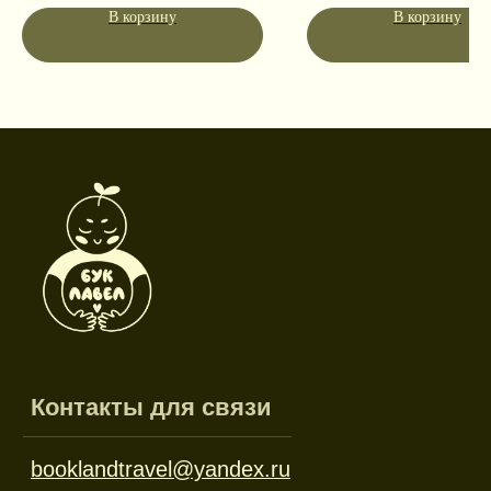
Социальные сети
В корзину
В корзину
Режим работы
Пн-пт: 10:00-18:00
Сб-вс: выходной
Каталог
Новинки
Дневники и трекеры
Закладки
Отрывные блоки
Открытки
Брелоки и значки
Стикеры
Тканевые изделия
Стенды
Гирлянды
Другое
Наборы