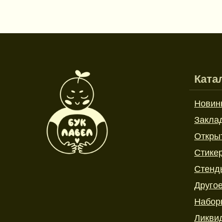
Ката
Новин
Закла
Откры
Стике
Стенд
Друго
Набор
Ликви