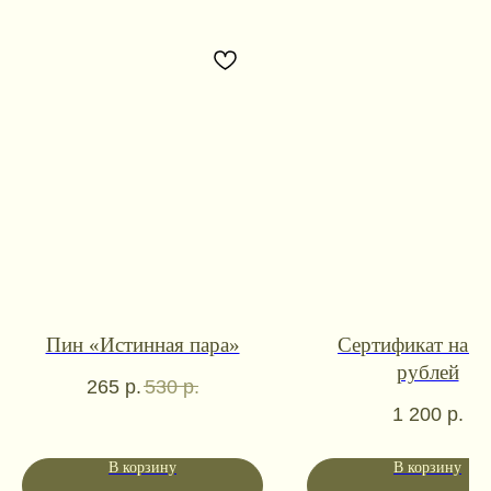
Контакты для связи
Пин «Истинная пара»
Сертификат на 1
рублей
booklandtravel@yandex.ru
265
р.
530
р.
WhatsApp
Telegram
1 200
р.
Социальные сети
В корзину
В корзину