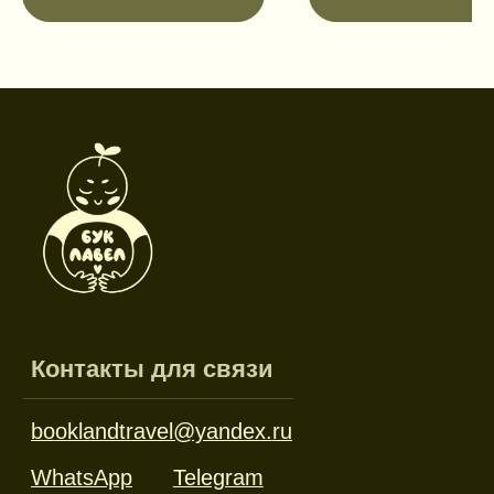
Режим работы
Пн-пт: 10:00-18:00
Сб-вс: выходной
Каталог
Новинки
Дневники и трекеры
Закладки
Отрывные блоки
Открытки
Брелоки и значки
Стикеры
Тканевые изделия
Стенды
Гирлянды
Другое
Наборы
Ликвидация