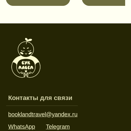
Режим работы
Пн-пт: 10:00-18:00
Сб-вс: выходной
Каталог
Новинки
Дневники и трекеры
Закладки
Отрывные блоки
Открытки
Брелоки и значки
Стикеры
Тканевые изделия
Стенды
Гирлянды
Другое
Наборы
Ликвидация