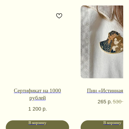
Контакты для связи
Сертификат на 1000
Пин «Истинная п
рублей
booklandtravel@yandex.ru
265
р.
530
р.
WhatsApp
Telegram
1 200
р.
Социальные сети
В корзину
В корзину