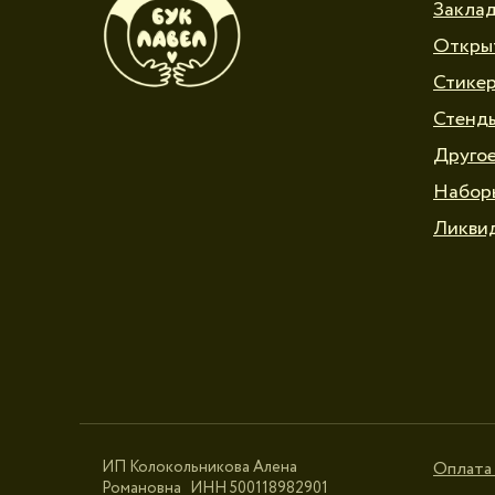
Закла
Откры
Стике
Стенд
Друго
Набор
Ликви
ИП Колокольникова Алена
Оплата 
Романовна ИНН 500118982901