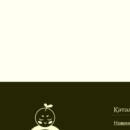
Ката
Новин