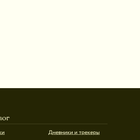
лог
ки
Дневники и трекеры