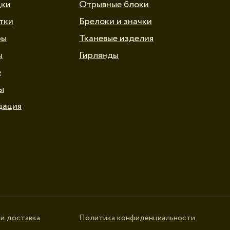
дки
Отрывные блоки
тки
Брелоки и значки
ры
Тканевые изделия
ы
Гирлянды
е
ы
дация
и доставка
Политика конфиденциальности