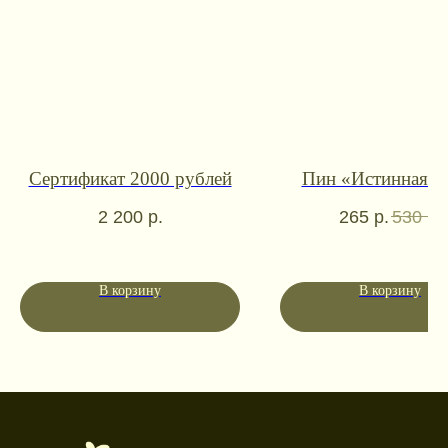
Контакты для связи
booklandtravel@yandex.ru
WhatsApp
Telegram
Сертификат 2000 рублей
Пин «Истинная п
Социальные сети
2 200
р.
265
р.
530
р.
В корзину
В корзину
Режим работы
Пн-пт: 10:00-18:00
Сб-вс: выходной
Каталог
Новинки
Дневники и трекеры