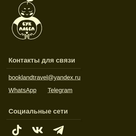
Закладки
Отрывные блоки
Открытки
Брелоки и значки
Стикеры
Тканевые изделия
Стенды
Гирлянды
Другое
Наборы
Ликвидация
Оплата и доставка
Политика конфиденциальности
Публичная оферта
ИП Колокольникова Алена
Романовна ИНН 500118982901