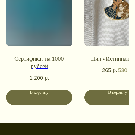
Контакты для связи
booklandtravel@yandex.ru
WhatsApp
Telegram
Сертификат на 1000
Пин «Истинная п
Социальные сети
рублей
265
р.
530
р.
1 200
р.
Режим работы
В корзину
В корзину
Пн-пт: 10:00-18:00
Сб-вс: выходной
Каталог