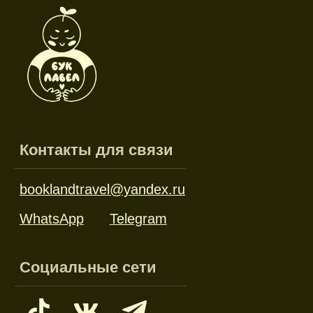
Новинки
Дневники и трекеры
Закладки
Отрывные блоки
Открытки
Брелоки и значки
Стикеры
Тканевые изделия
Стенды
Гирлянды
Другое
Наборы
Ликвидация
Оплата и доставка
Политика конфиденциальности
Публичная оферта
ИП Колокольникова Алена