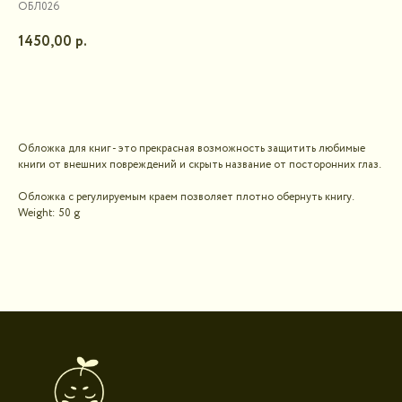
ОБЛ026
1450,00
р.
В корзину
Обложка для книг - это прекрасная возможность защитить любимые
книги от внешних повреждений и скрыть название от посторонних глаз.
Обложка с регулируемым краем позволяет плотно обернуть книгу.
Weight: 50 g
Контакты для связи
booklandtravel@yandex.ru
WhatsApp
Telegram
Социальные сети