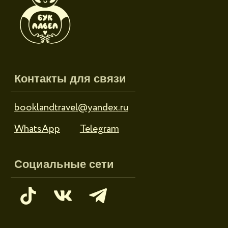
Режим работы
Пн-пт: 10:00-18:00
Сб-вс: выходной
Каталог
Новинки
Дневники и трекеры
Закладки
Отрывные блоки
Открытки
Брелоки и значки
Стикеры
Тканевые изделия
Стенды
Гирлянды
Другое
Наборы
Ликвидация