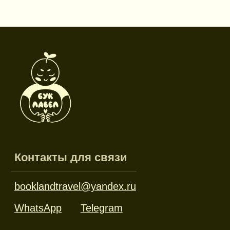
booklandtravel@yandex.ru
WhatsApp
Telegram
Социальные сети
Режим работы
Пн-пт: 10:00-18:00
Сб-вс: выходной
Каталог
Новинки
Дневники и трекеры
Закладки
Отрывные блоки
Открытки
Брелоки и значки
Стикеры
Тканевые изделия
Стенды
Гирлянды