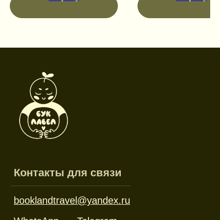
Режим работы
Пн-пт: 10:00-18:00
Сб-вс: выходной
Каталог
Новинки
Дневники и трекеры
Закладки
Отрывные блоки
Открытки
Брелоки и значки
Стикеры
Тканевые изделия
Стенды
Гирлянды
Другое
Наборы
Ликвидация