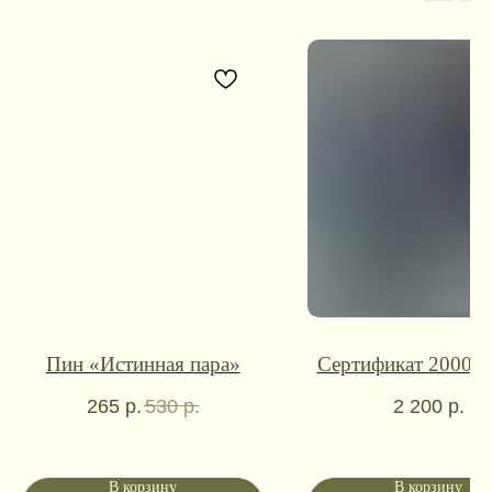
Контакты для связи
Пин «Истинная пара»
Сертификат 2000 р
booklandtravel@yandex.ru
265
р.
530
р.
2 200
р.
WhatsApp
Telegram
Социальные сети
В корзину
В корзину