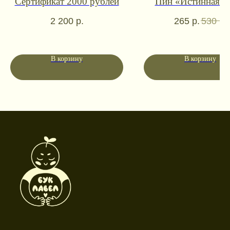
Сертификат 2000 рублей
Пин «Истинная п
WhatsApp
Telegram
2 200
р.
265
р.
530
р.
Социальные сети
В корзину
В корзину
Режим работы
Пн-пт: 10:00-18:00
Сб-вс: выходной
Каталог
Новинки
Дневники и трекеры
Закладки
Отрывные блоки
Открытки
Брелоки и значки
Стикеры
Тканевые изделия
Стенды
Гирлянды