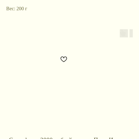
Вес: 200 г
Контакты для связи
booklandtravel@yandex.ru