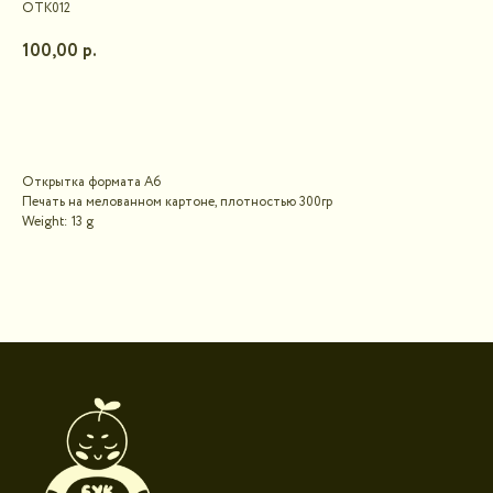
ОТК012
100,00
р.
В корзину
Открытка формата А6
Печать на мелованном картоне, плотностью 300гр
Weight: 13 g
Контакты для связи
booklandtravel@yandex.ru
WhatsApp
Telegram
Социальные сети