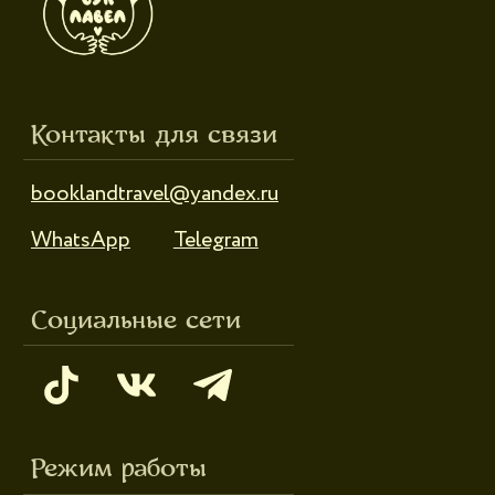
Режим работы
Пн-пт: 10:00-18:00
Сб-вс: выходной
Каталог
Новинки
Дневники и трекеры
Закладки
Отрывные блоки
Открытки
Брелоки и значки
Стикеры
Тканевые изделия
Стенды
Гирлянды
Другое
Наборы
Ликвидация