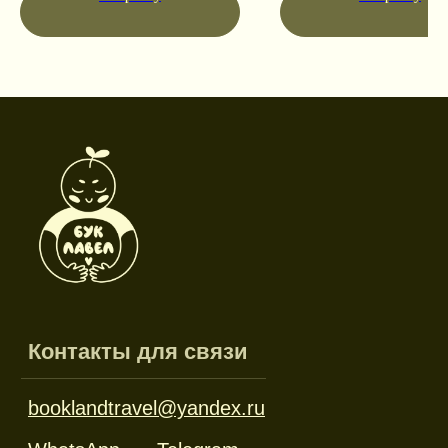
Режим работы
Пн-пт: 10:00-18:00
Сб-вс: выходной
Каталог
Новинки
Дневники и трекеры
Закладки
Отрывные блоки
Открытки
Брелоки и значки
Стикеры
Тканевые изделия
Стенды
Гирлянды
Другое
Наборы
Ликвидация