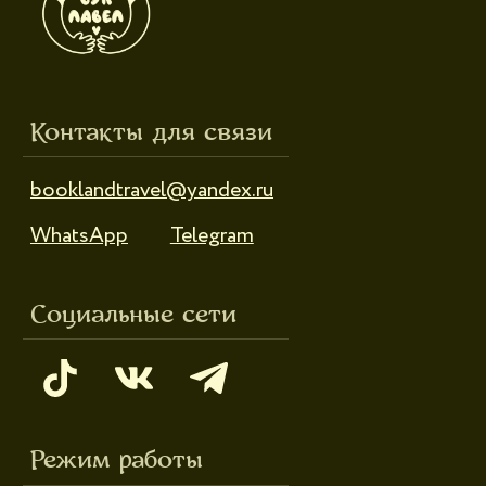
Режим работы
Пн-пт: 10:00-18:00
Сб-вс: выходной
Каталог
Новинки
Дневники и трекеры
Закладки
Отрывные блоки
Открытки
Брелоки и значки
Стикеры
Тканевые изделия
Стенды
Гирлянды
Другое
Наборы
Ликвидация