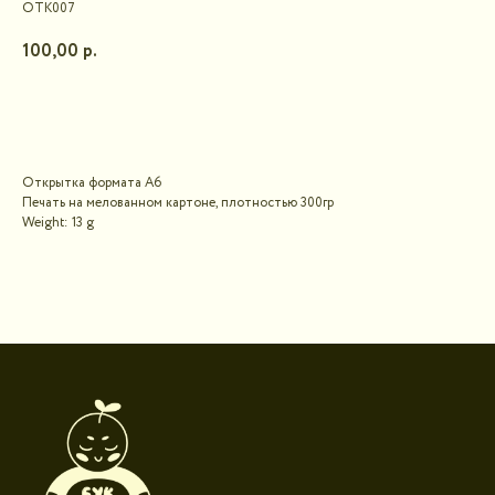
ОТК007
100,00
р.
В корзину
Открытка формата А6
Печать на мелованном картоне, плотностью 300гр
Weight: 13 g
Контакты для связи
booklandtravel@yandex.ru
WhatsApp
Telegram
Социальные сети