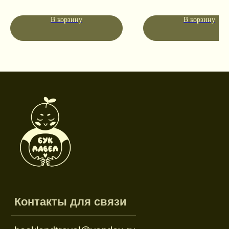
Социальные сети
В корзину
В корзину
Режим работы
Пн-пт: 10:00-18:00
Сб-вс: выходной
Каталог
Новинки
Дневники и трекеры
Закладки
Отрывные блоки
Открытки
Брелоки и значки
Стикеры
Тканевые изделия
Стенды
Гирлянды
Другое
Наборы