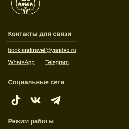
Режим работы
Пн-пт: 10:00-18:00
Сб-вс: выходной
Каталог
Новинки
Дневники и трекеры
Закладки
Отрывные блоки
Открытки
Брелоки и значки
Стикеры
Тканевые изделия
Стенды
Гирлянды
Другое
Наборы
Ликвидация