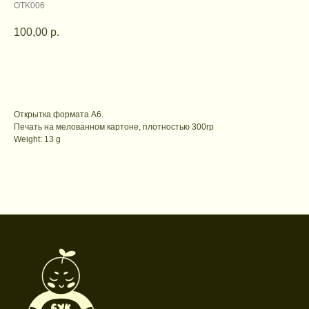
OTK006
100,00
р.
В корзину
Открытка формата А6.
Печать на мелованном картоне, плотностью 300гр
Weight: 13 g
Контакты для связи
booklandtravel@yandex.ru
WhatsApp
Telegram
Социальные сети