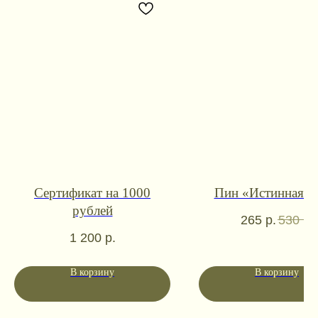
Сертификат на 1000
Пин «Истинная п
Контакты для связи
рублей
265
р.
530
р.
booklandtravel@yandex.ru
1 200
р.
WhatsApp
Telegram
В корзину
В корзину
Социальные сети