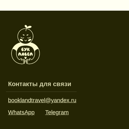
Режим работы
Пн-пт: 10:00-18:00
Сб-вс: выходной
Каталог
Новинки
Дневники и трекеры
Закладки
Отрывные блоки
Открытки
Брелоки и значки
Стикеры
Тканевые изделия
Стенды
Гирлянды
Другое
Наборы
Ликвидация