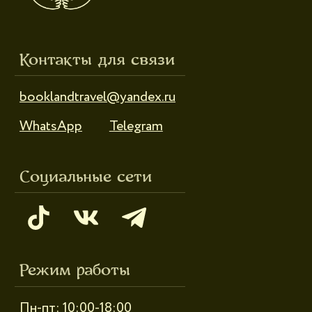
Режим работы
Пн-пт: 10:00-18:00
Сб-вс: выходной
Каталог
Новинки
Дневники и трекеры
Закладки
Отрывные блоки
Открытки
Брелоки и значки
Стикеры
Тканевые изделия
Стенды
Гирлянды
Другое
Наборы
Ликвидация