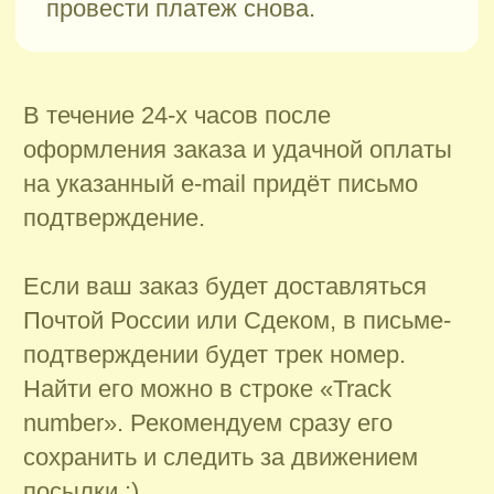
подтверждение.
Если ваш заказ будет доставляться
Почтой России или Сдеком
, в письме-
подтверждении будет трек номер.
Найти его можно в строке «Track
number».
Рекомендуем сразу его
сохранить и следить за движением
посылки :)
Если ваш заказ будет отправляться
Яндекс Маркетом
, то
мы уведомим вас
об отправке после того, как посылка
будет передана в пункт.
Отслеживать
отправление нужно в приложении
Яндекс go, трек сформируется почти
сразу после оплаты.
Иногда письма попадают в папку Спам,
пожалуйста, проверяйте и её тоже.