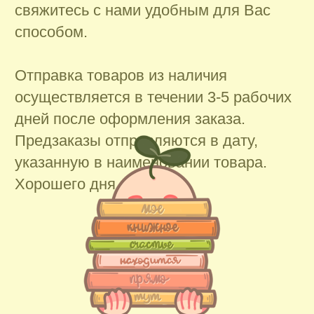
На главную
Контакты для связи
booklandtravel@yandex.ru
WhatsApp
Telegram