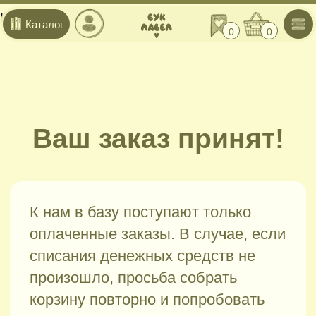
Error get alias
Каталог
0
0
Ваш заказ принят!
К нам в базу поступают только
оплаченные заказы. В случае, если
списания денежных средств не
произошло, просьба собрать
корзину повторно и попробовать
провести платеж снова.
В течение 24-х часов после
оформления заказа и удачной оплаты
на указанный e-mail придёт письмо