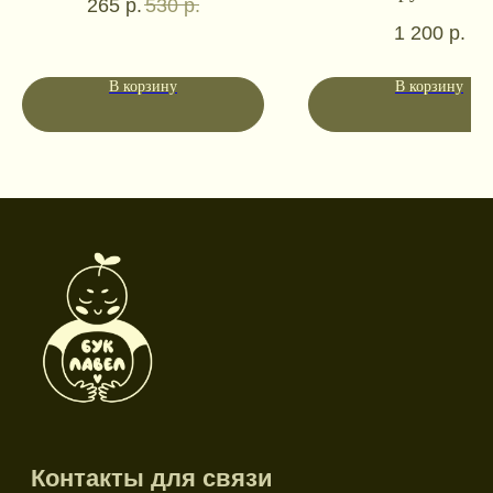
265
р.
530
р.
1 200
р.
Социальные сети
В корзину
В корзину
Режим работы
Пн-пт: 10:00-18:00
Сб-вс: выходной
Каталог
Новинки
Дневники и трекеры
Закладки
Отрывные блоки
Открытки
Брелоки и значки
Стикеры
Тканевые изделия
Стенды
Гирлянды
Другое