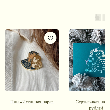
Контакты для связи
Пин «Истинная пара»
Сертификат на 1
booklandtravel@yandex.ru
рублей
WhatsApp
Telegram