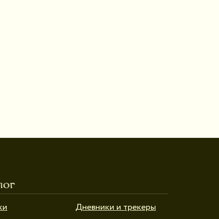
лог
ки
Дневники и трекеры