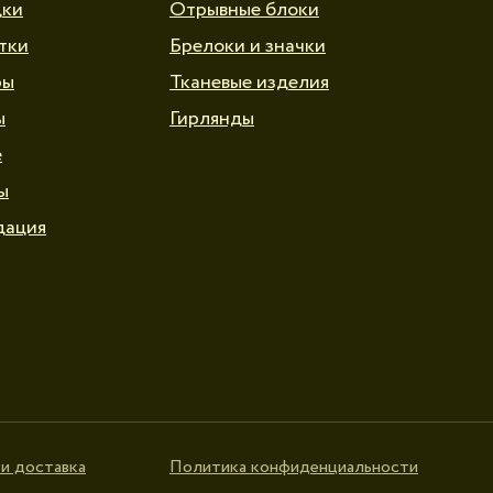
дки
Отрывные блоки
тки
Брелоки и значки
ры
Тканевые изделия
ы
Гирлянды
е
ы
дация
и доставка
Политика конфиденциальности