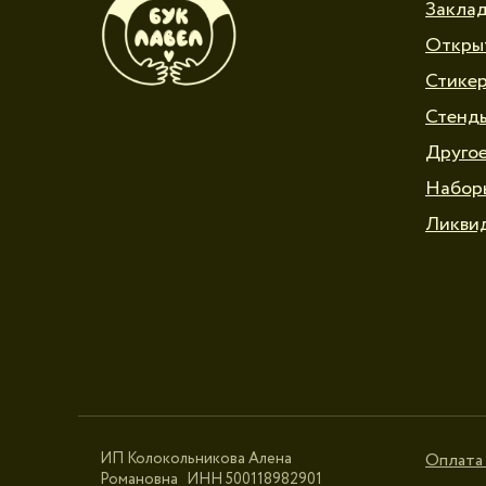
Закла
Откры
Стике
Стенд
Друго
Набор
Ликви
ИП Колокольникова Алена
Оплата 
Романовна ИНН 500118982901