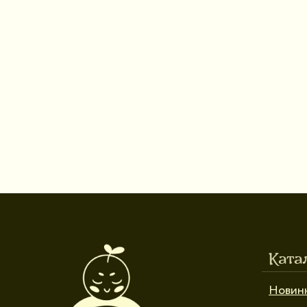
Ката
Новин