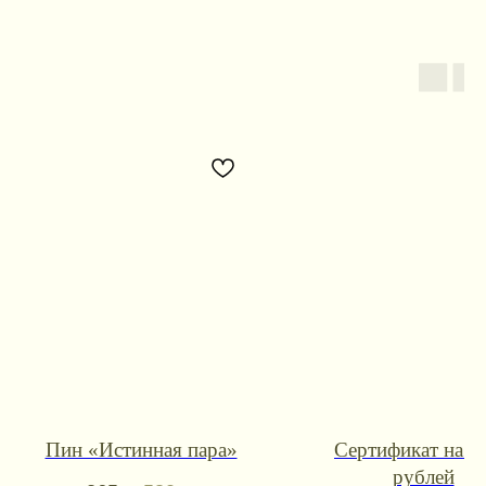
Контакты для связи
Пин «Истинная пара»
Сертификат на 1
booklandtravel@yandex.ru
рублей
WhatsApp
Telegram