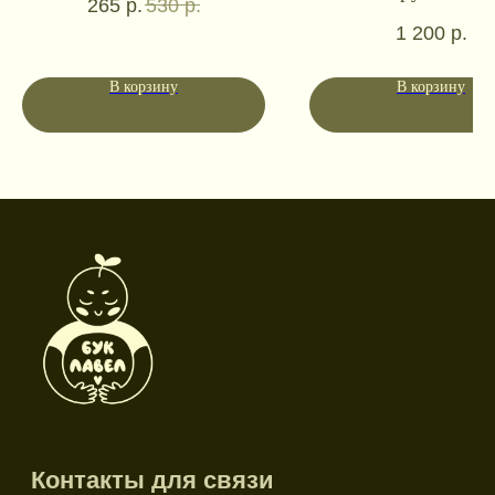
265
р.
530
р.
1 200
р.
Социальные сети
В корзину
В корзину
Режим работы
Пн-пт: 10:00-18:00
Сб-вс: выходной
Каталог
Новинки
Дневники и трекеры
Закладки
Отрывные блоки
Открытки
Брелоки и значки
Стикеры
Тканевые изделия
Стенды
Гирлянды
Другое