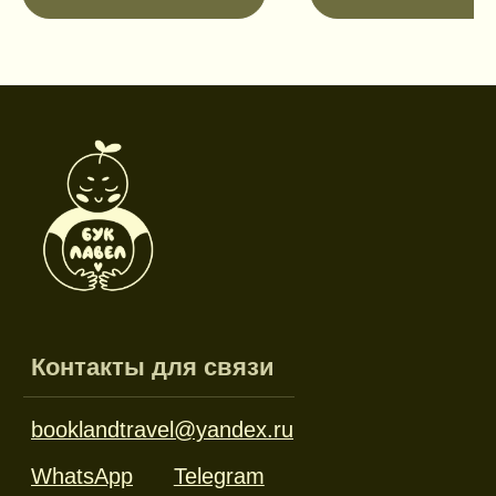
Режим работы
Пн-пт: 10:00-18:00
Сб-вс: выходной
Каталог
Новинки
Дневники и трекеры
Закладки
Отрывные блоки
Открытки
Брелоки и значки
Стикеры
Тканевые изделия
Стенды
Гирлянды
Другое
Наборы
Ликвидация