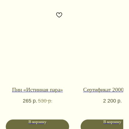
Контакты для связи
Пин «Истинная пара»
Сертификат 2000 р
booklandtravel@yandex.ru
265
р.
530
р.
2 200
р.
WhatsApp
Telegram
Социальные сети
В корзину
В корзину